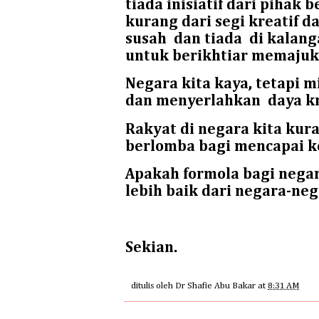
tiada inisiatif dari pihak
kurang dari segi kreatif d
susah
dan tiada
di kalan
untuk berikhtiar memajuka
Negara kita kaya, tetapi m
dan menyerlahkan
daya kr
Rakyat di negara kita ku
berlomba bagi mencapai 
Apakah formola bagi negar
lebih baik dari negara-neg
Sekian.
ditulis oleh
Dr Shafie Abu Bakar
at
8:31 AM