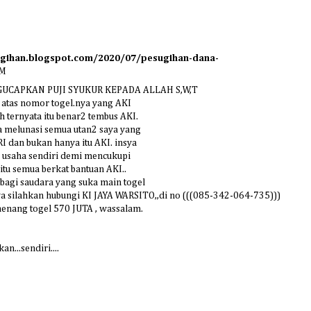
ugihan.blogspot.com/2020/07/pesugihan-dana-
PM
UCAPKAN PUJI SYUKUR KEPADA ALLAH S,W,T
 atas nomor togel.nya yang AKI
 ternyata itu benar2 tembus AKI.
a melunasi semua utan2 saya yang
 dan bukan hanya itu AKI. insya
 usaha sendiri demi mencukupi
itu semua berkat bantuan AKI..
bagi saudara yang suka main togel
ya silahkan hubungi KI JAYA WARSITO,,di no (((085-342-064-735)))
menang togel 570 JUTA , wassalam.
n...sendiri....