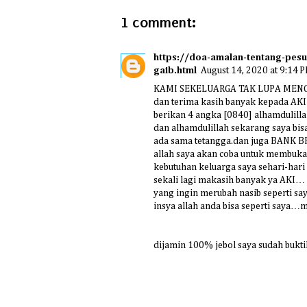
1 comment:
https://doa-amalan-tentang-pes
gaib.html
August 14, 2020 at 9:14 
KAMI SEKELUARGA TAK LUPA MENG
dan terima kasih banyak kepada AKI
berikan 4 angka [0840] alhamdulillah
dan alhamdulillah sekarang saya bis
ada sama tetangga.dan juga BANK BRI
allah saya akan coba untuk membuka
kebutuhan keluarga saya sehari-hari 
sekali lagi makasih banyak ya AKI… 
yang ingin merubah nasib seperti sa
insya allah anda bisa seperti saya…
dijamin 100% jebol saya sudah buktika