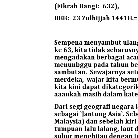
(Fikrah Bangi:
632),
BBB:
23 Zulhijjah 1441H.
Sempena menyambut ulan
ke 63, kita tidak seharus
mengadakan berbagai acar
menunbggu pada tahun be
sambutan.
Sewajarnya set
merdeka,
wajar kita berm
kita kini dapat dikategor
aaaukah masih dalam katego
Dari segi geografi negara 
sebagai `Jantung Asia`. Se
Malaysia) dan sebelah kiri
tumpuan lalu lalang, laut
subur menghijau dengan 