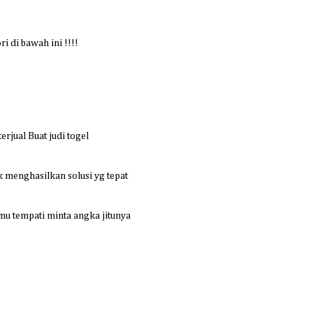
 di bawah ini !!!!
rjual Buat judi togel
 menghasilkan solusi yg tepat
u tempati minta angka jitunya