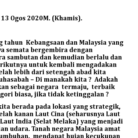
= 13 Ogos 2020M. (Khamis).
g tahun
Kebangsaan dan Malaysia yang
nya semata bergembira dengan
a sambutan dan kemudian berlalu dan
rikutnya untuk kembali mengadakan
elah lebih dari setengah abad kita
uhasabah – Di manakah kita ?
Adakah
ikan sebagai negara
termaju,
terbaik
ri biasa, jika tidak ketinggalan ?
kita berada pada lokasi yang strategik,
belah kanan Laut Cina (seharusnya Laut
 Laut India (Selat Melaka) yang menjadi
 dan udara. Tanah negara Malaysia amat
tumbuhan,
mendapat hujan kecukupan