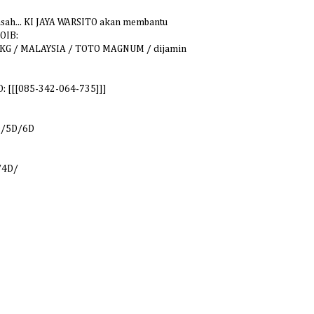
 asah... KI JAYA WARSITO akan membantu
OIB:
/ HKG / MALAYSIA / TOTO MAGNUM / dijamin
O: [[[085-342-064-735]]]
D/5D/6D
/4D/