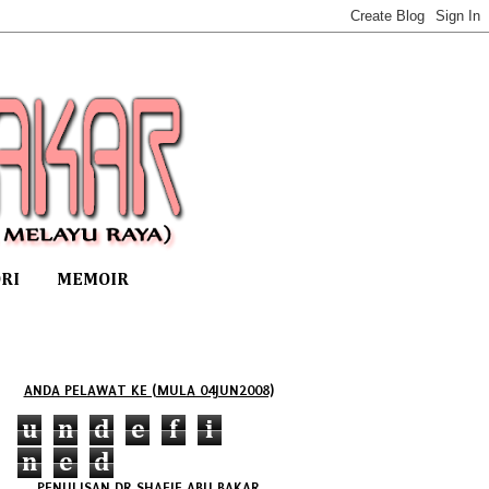
RI
MEMOIR
ANDA PELAWAT KE (MULA 04JUN2008)
u
n
d
e
f
i
n
e
d
PENULISAN DR SHAFIE ABU BAKAR